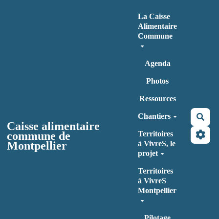
Aller au contenu principal
La Caisse
Alimentaire
Commune
Agenda
Photos
Ressources
Chantiers
Rec
Caisse alimentaire
commune de
Territoires
Montpellier
à VivreS, le
projet
Territoires
à VivreS
Montpellier
Pilotage