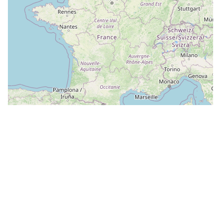
Leaflet
|
©
OpenStreetMap
contributors
Il ne vous reste plus qu'à valider !