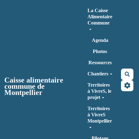
Aller au contenu principal
La Caisse
Alimentaire
Commune
Agenda
Photos
Ressources
Chantiers
Rec
Caisse alimentaire
commune de
Territoires
Montpellier
à VivreS, le
projet
Territoires
à VivreS
Montpellier
Pilotage