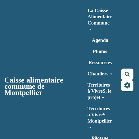
Aller au contenu principal
La Caisse
Alimentaire
Commune
Agenda
Photos
Ressources
Chantiers
Rec
Caisse alimentaire
commune de
Territoires
Montpellier
à VivreS, le
projet
Territoires
à VivreS
Montpellier
Pilotage