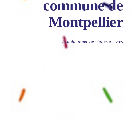
commune de
Montpellier
Issu du projet Territoires à vivres