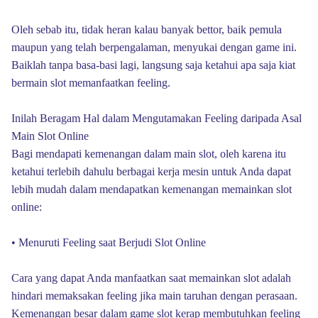
Oleh sebab itu, tidak heran kalau banyak bettor, baik pemula
maupun yang telah berpengalaman, menyukai dengan game ini.
Baiklah tanpa basa-basi lagi, langsung saja ketahui apa saja kiat
bermain slot memanfaatkan feeling.
Inilah Beragam Hal dalam Mengutamakan Feeling daripada Asal
Main Slot Online
Bagi mendapati kemenangan dalam main slot, oleh karena itu
ketahui terlebih dahulu berbagai kerja mesin untuk Anda dapat
lebih mudah dalam mendapatkan kemenangan memainkan slot
online:
• Menuruti Feeling saat Berjudi Slot Online
Cara yang dapat Anda manfaatkan saat memainkan slot adalah
hindari memaksakan feeling jika main taruhan dengan perasaan.
Kemenangan besar dalam game slot kerap membutuhkan feeling