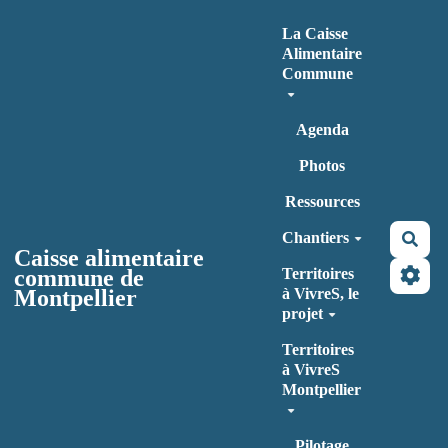
Aller au contenu principal
La Caisse
Alimentaire
Commune
Agenda
Photos
Ressources
Chantiers
Rec
Caisse alimentaire
commune de
Territoires
Montpellier
à VivreS, le
projet
Territoires
à VivreS
Montpellier
Pilotage