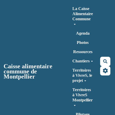
Aller au contenu principal
La Caisse
Alimentaire
Commune
Agenda
Photos
Ressources
Chantiers
Rec
Caisse alimentaire
commune de
Territoires
Montpellier
à VivreS, le
projet
Territoires
à VivreS
Montpellier
Pilotage