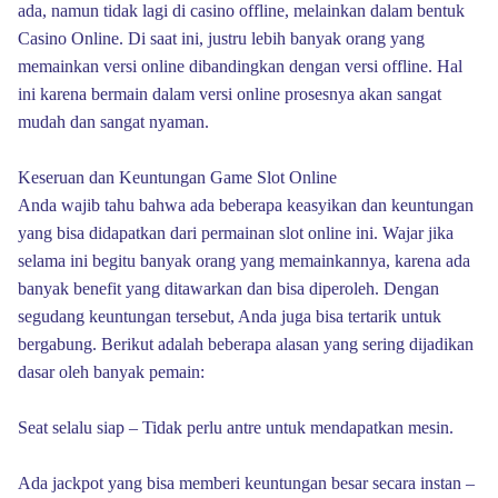
ada, namun tidak lagi di casino offline, melainkan dalam bentuk
Casino Online. Di saat ini, justru lebih banyak orang yang
memainkan versi online dibandingkan dengan versi offline. Hal
ini karena bermain dalam versi online prosesnya akan sangat
mudah dan sangat nyaman.
Keseruan dan Keuntungan Game Slot Online
Anda wajib tahu bahwa ada beberapa keasyikan dan keuntungan
yang bisa didapatkan dari permainan slot online ini. Wajar jika
selama ini begitu banyak orang yang memainkannya, karena ada
banyak benefit yang ditawarkan dan bisa diperoleh. Dengan
segudang keuntungan tersebut, Anda juga bisa tertarik untuk
bergabung. Berikut adalah beberapa alasan yang sering dijadikan
dasar oleh banyak pemain:
Seat selalu siap – Tidak perlu antre untuk mendapatkan mesin.
Ada jackpot yang bisa memberi keuntungan besar secara instan –