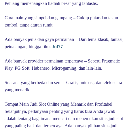
Peluang memenangkan hadiah besar yang fantastis.
Cara main yang simpel dan gampang – Cukup putar dan tekan
tombol, tanpa aturan rumit.
Ada banyak jenis dan gaya permainan – Dari tema klasik, fantasi,
petualangan, hingga film.
Jnt77
Ada banyak provider permainan terpercaya – Seperti Pragmatic
Play, PG Soft, Habanero, Microgaming, dan lain-lain.
Suasana yang berbeda dan seru – Grafis, animasi, dan efek suara
yang menarik.
Tempat Main Judi Slot Online yang Menarik dan Profitabel
Selanjutnya, pertanyaan penting yang harus bisa Anda jawab
adalah tentang bagaimana mencari dan menemukan situs judi slot
yang paling baik dan terpercaya. Ada banyak pilihan situs judi