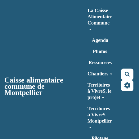
Aller au contenu principal
La Caisse
Alimentaire
Commune
Agenda
Photos
Ressources
Chantiers
Rec
Caisse alimentaire
commune de
Territoires
Montpellier
à VivreS, le
projet
Territoires
à VivreS
Montpellier
Pilotage