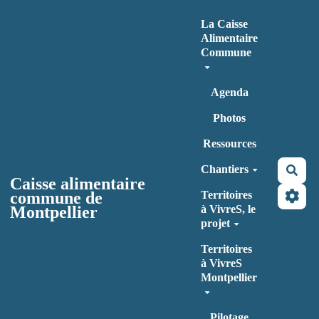
Aller au contenu principal
La Caisse
Alimentaire
Commune
Agenda
Photos
Ressources
Chantiers
Rec
Caisse alimentaire
commune de
Territoires
Montpellier
à VivreS, le
projet
Territoires
à VivreS
Montpellier
Pilotage