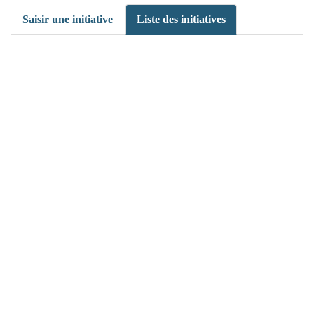
Saisir une initiative
Liste des initiatives
(>^_^)> Galope sous
YesWiki
<(^_^<)