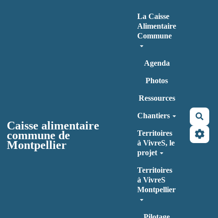
Aller au contenu principal
La Caisse
Alimentaire
Commune
Agenda
Photos
Ressources
Chantiers
Rec
Caisse alimentaire
commune de
Territoires
Montpellier
à VivreS, le
projet
Territoires
à VivreS
Montpellier
Pilotage