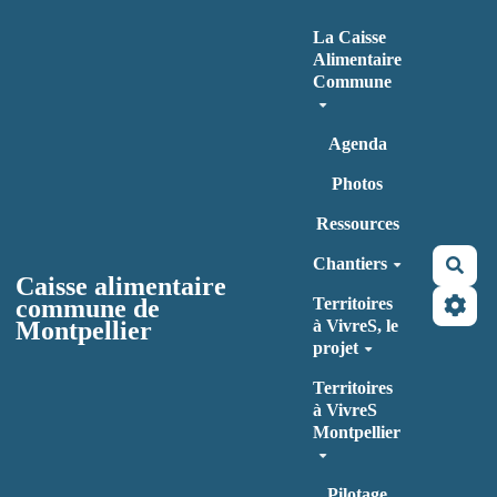
Aller au contenu principal
La Caisse
Alimentaire
Commune
Agenda
Photos
Ressources
Chantiers
Rec
Caisse alimentaire
commune de
Territoires
Montpellier
à VivreS, le
projet
Territoires
à VivreS
Montpellier
Pilotage