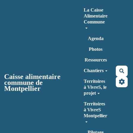
Aller au contenu principal
La Caisse
Alimentaire
Commune
Agenda
Photos
Ressources
Chantiers
Rec
Caisse alimentaire
commune de
Territoires
Montpellier
à VivreS, le
projet
Territoires
à VivreS
Montpellier
Pilotage