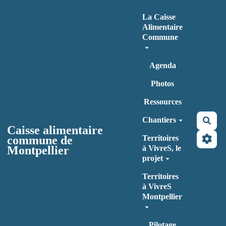
Aller au contenu principal
La Caisse
Alimentaire
Commune
Agenda
Photos
Ressources
Chantiers
Rec
Caisse alimentaire
commune de
Territoires
Montpellier
à VivreS, le
projet
Territoires
à VivreS
Montpellier
Pilotage