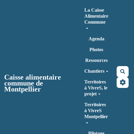
Aller au contenu principal
La Caisse
Alimentaire
Commune
Agenda
Photos
Ressources
Chantiers
Rec
Caisse alimentaire
commune de
Territoires
Montpellier
à VivreS, le
projet
Territoires
à VivreS
Montpellier
Pilotage