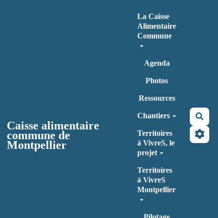
Aller au contenu principal
La Caisse
Alimentaire
Commune
Agenda
Photos
Ressources
Chantiers
Rec
Caisse alimentaire
commune de
Territoires
Montpellier
à VivreS, le
projet
Territoires
à VivreS
Montpellier
Pilotage