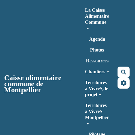
Aller au contenu principal
La Caisse
Alimentaire
Commune
Agenda
Photos
Ressources
Chantiers
Rec
Caisse alimentaire
commune de
Territoires
Montpellier
à VivreS, le
projet
Territoires
à VivreS
Montpellier
Pilotage