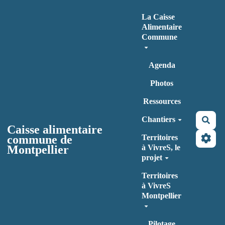
Aller au contenu principal
La Caisse
Alimentaire
Commune
Agenda
Photos
Ressources
Chantiers
Rec
Caisse alimentaire
commune de
Territoires
Montpellier
à VivreS, le
projet
Territoires
à VivreS
Montpellier
Pilotage