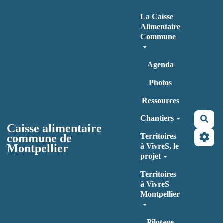
Aller au contenu principal
La Caisse
Alimentaire
Commune
Agenda
Photos
Ressources
Chantiers
Rec
Caisse alimentaire
commune de
Territoires
Montpellier
à VivreS, le
projet
Territoires
à VivreS
Montpellier
Pilotage