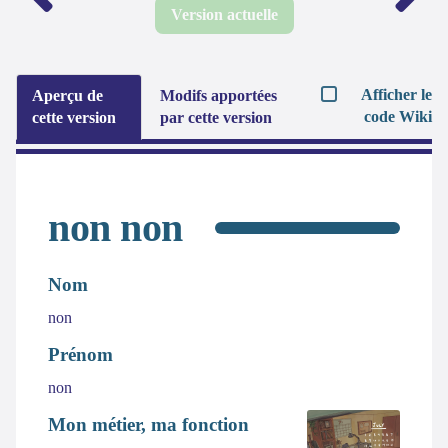
Version actuelle
Afficher le
Aperçu de
Modifs apportées
code Wiki
cette version
par cette version
non non
Nom
non
Prénom
non
Mon métier, ma fonction