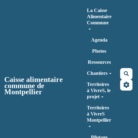
Aller au contenu principal
La Caisse
Alimentaire
Commune
Agenda
Photos
Ressources
Chantiers
Rec
Caisse alimentaire
commune de
Territoires
Montpellier
à VivreS, le
projet
Territoires
à VivreS
Montpellier
Pilotage