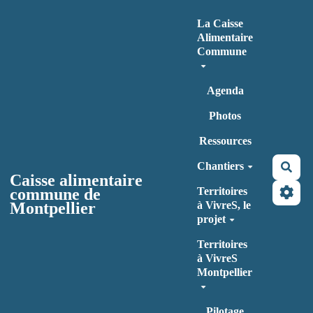
Aller au contenu principal
La Caisse
Alimentaire
Commune
Agenda
Photos
Ressources
Chantiers
Rec
Caisse alimentaire
commune de
Territoires
Montpellier
à VivreS, le
projet
Territoires
à VivreS
Montpellier
Pilotage