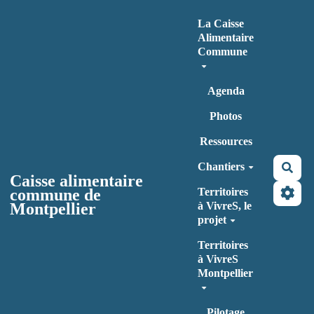
Aller au contenu principal
La Caisse
Alimentaire
Commune
Agenda
Photos
Ressources
Chantiers
Rec
Caisse alimentaire
commune de
Territoires
Montpellier
à VivreS, le
projet
Territoires
à VivreS
Montpellier
Pilotage