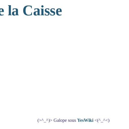
 la Caisse
(>^_^)> Galope sous
YesWiki
<(^_^<)