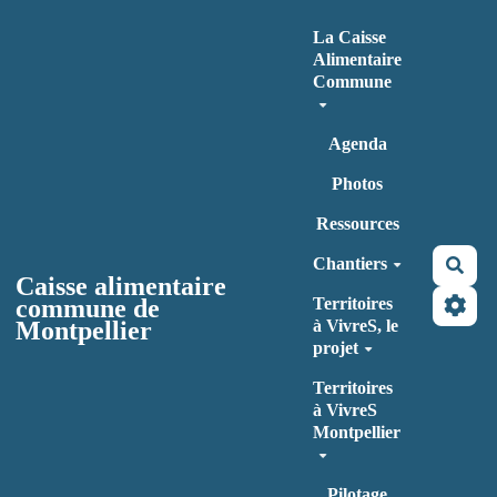
Aller au contenu principal
La Caisse
Alimentaire
Commune
Agenda
Photos
Ressources
Chantiers
Rec
Caisse alimentaire
commune de
Territoires
Montpellier
à VivreS, le
projet
Territoires
à VivreS
Montpellier
Pilotage