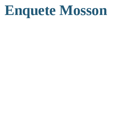
Enquete Mosson
(>^_^)> Galope sous
YesWiki
<(^_^<)