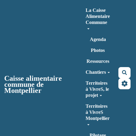
Aller au contenu principal
La Caisse
Alimentaire
Commune
Agenda
Photos
Ressources
Chantiers
Rec
Caisse alimentaire
commune de
Territoires
Montpellier
à VivreS, le
projet
Territoires
à VivreS
Montpellier
Pilotage