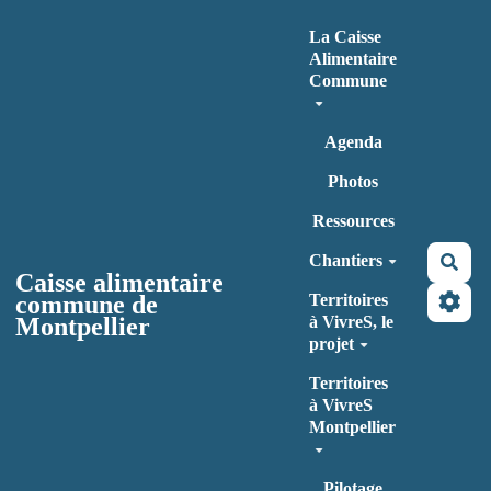
Aller au contenu principal
La Caisse
Alimentaire
Commune
Agenda
Photos
Ressources
Chantiers
Rec
Caisse alimentaire
commune de
Territoires
Montpellier
à VivreS, le
projet
Territoires
à VivreS
Montpellier
Pilotage