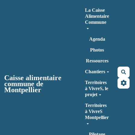
Aller au contenu principal
La Caisse
Alimentaire
Commune
Agenda
Photos
Ressources
Chantiers
Rec
Caisse alimentaire
commune de
Territoires
Montpellier
à VivreS, le
projet
Territoires
à VivreS
Montpellier
Pilotage