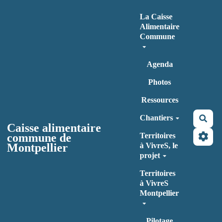
Aller au contenu principal
La Caisse
Alimentaire
Commune
Agenda
Photos
Ressources
Chantiers
Rec
Caisse alimentaire
commune de
Territoires
Montpellier
à VivreS, le
projet
Territoires
à VivreS
Montpellier
Pilotage