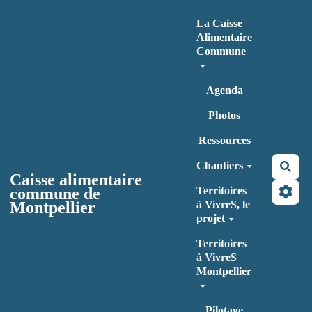
Aller au contenu principal
La Caisse
Alimentaire
Commune
Agenda
Photos
Ressources
Chantiers
Rec
Caisse alimentaire
commune de
Territoires
Montpellier
à VivreS, le
projet
Territoires
à VivreS
Montpellier
Pilotage