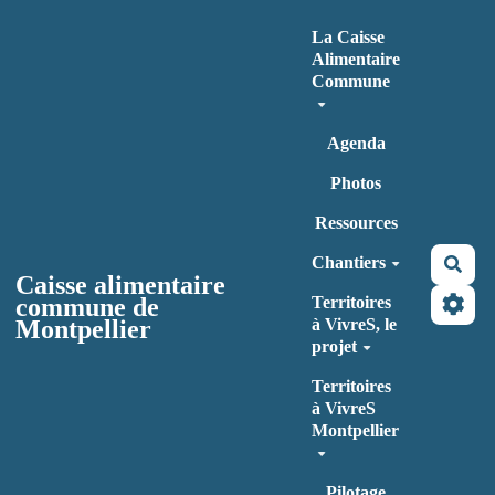
Aller au contenu principal
La Caisse
Alimentaire
Commune
Agenda
Photos
Ressources
Chantiers
Rec
Caisse alimentaire
commune de
Territoires
Montpellier
à VivreS, le
projet
Territoires
à VivreS
Montpellier
Pilotage