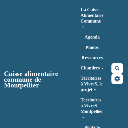
Aller au contenu principal
La Caisse
Alimentaire
Commune
Agenda
Photos
Ressources
Chantiers
Rec
Caisse alimentaire
commune de
Territoires
Montpellier
à VivreS, le
projet
Territoires
à VivreS
Montpellier
Pilotage