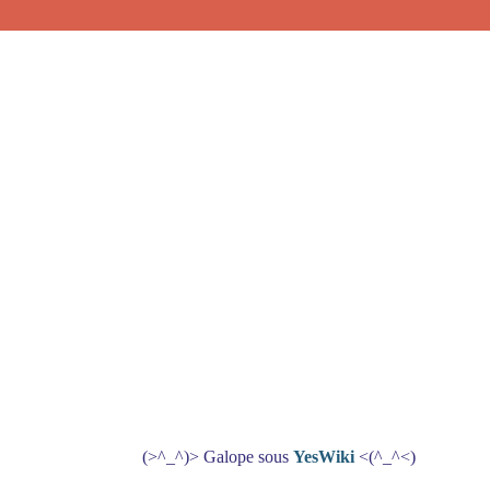
(>^_^)> Galope sous
YesWiki
<(^_^<)