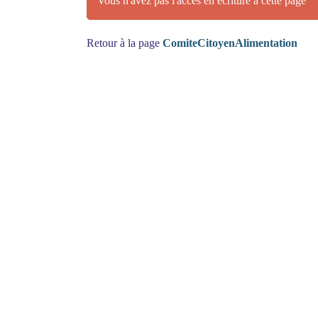
Vous n'avez pas l'accès en écriture à cette page
Retour à la page
ComiteCitoyenAlimentation