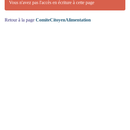
Vous n'avez pas l'accès en écriture à cette page
Retour à la page
ComiteCitoyenAlimentation
(>^_^)> Galope sous
YesWiki
<(^_^<)