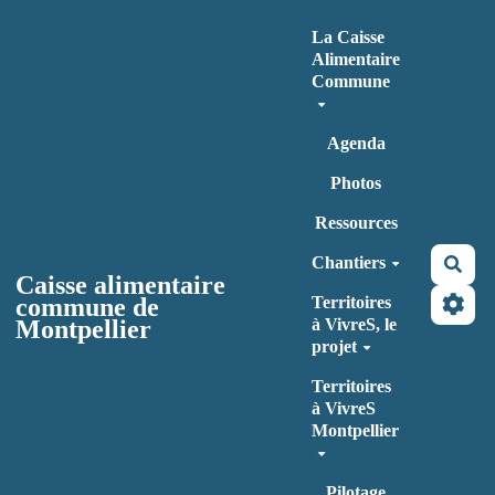
Aller au contenu principal
La Caisse
Alimentaire
Commune
Agenda
Photos
Ressources
Chantiers
Rec
Caisse alimentaire
commune de
Territoires
Montpellier
à VivreS, le
projet
Territoires
à VivreS
Montpellier
Pilotage