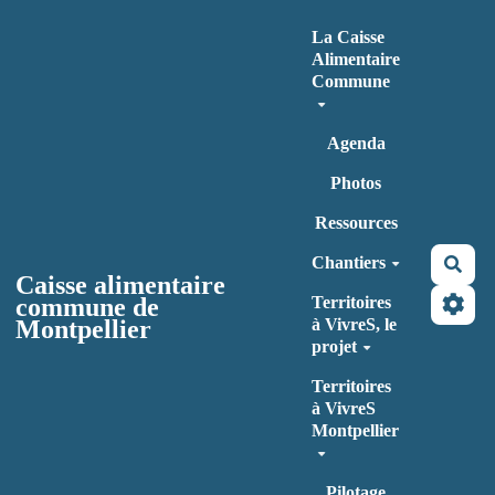
Aller au contenu principal
La Caisse
Alimentaire
Commune
Agenda
Photos
Ressources
Chantiers
Rec
Caisse alimentaire
commune de
Territoires
Montpellier
à VivreS, le
projet
Territoires
à VivreS
Montpellier
Pilotage