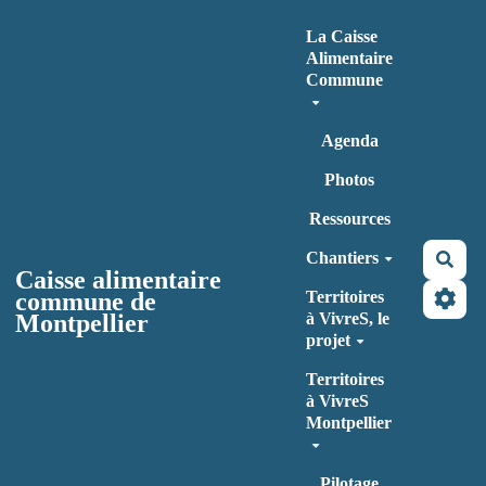
Aller au contenu principal
La Caisse
Alimentaire
Commune
Agenda
Photos
Ressources
Chantiers
Rec
Caisse alimentaire
commune de
Territoires
Montpellier
à VivreS, le
projet
Territoires
à VivreS
Montpellier
Pilotage