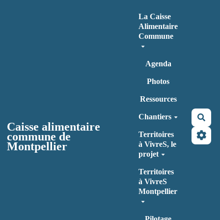
Aller au contenu principal
La Caisse
Alimentaire
Commune
Agenda
Photos
Ressources
Chantiers
Rec
Caisse alimentaire
commune de
Territoires
Montpellier
à VivreS, le
projet
Territoires
à VivreS
Montpellier
Pilotage