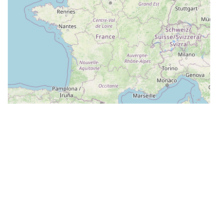
Leaflet
|
©
OpenStreetMap
contributors
Il ne vous reste plus qu'à valider !