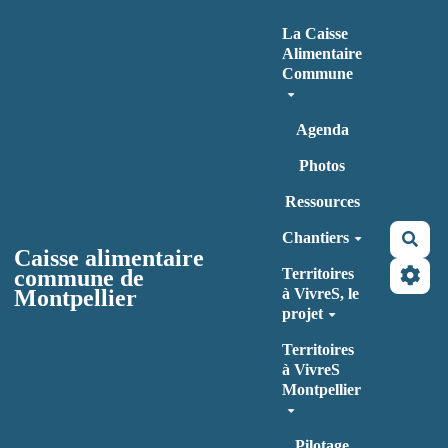
Aller au contenu principal
La Caisse
Alimentaire
Commune
Agenda
Photos
Ressources
Chantiers
Rec
Caisse alimentaire
commune de
Territoires
Montpellier
à VivreS, le
projet
Territoires
à VivreS
Montpellier
Pilotage