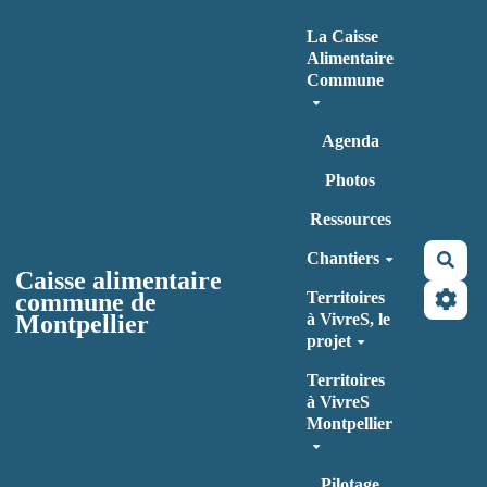
Aller au contenu principal
La Caisse
Alimentaire
Commune
Agenda
Photos
Ressources
Chantiers
Rec
Caisse alimentaire
commune de
Territoires
Montpellier
à VivreS, le
projet
Territoires
à VivreS
Montpellier
Pilotage