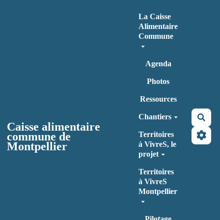
Aller au contenu principal
La Caisse
Alimentaire
Commune
Agenda
Photos
Ressources
Chantiers
Rec
Caisse alimentaire
commune de
Territoires
Montpellier
à VivreS, le
projet
Territoires
à VivreS
Montpellier
Pilotage