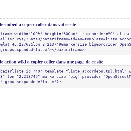
e embed a copier coller dans votre site
iframe width="100%" height="600px" frameborder="0" allow
pellier.xyz/?BazaR/bazariframe&id=40&template=liste_acco
x&lat=46.22763&lon=2.213749&markersize=big&provider=Open
&groupsexpanded=false"></bazariframe>
e action wiki a copier coller dans une page de ce site
{bazarliste id="40" template="liste_accordeon.tpl.html" 
63" lon="2.213749" markersize="big" provider="OpenStreet
"" groupsexpanded="false"}}
(>^_^)> Galope sous
YesWiki
<(^_^<)