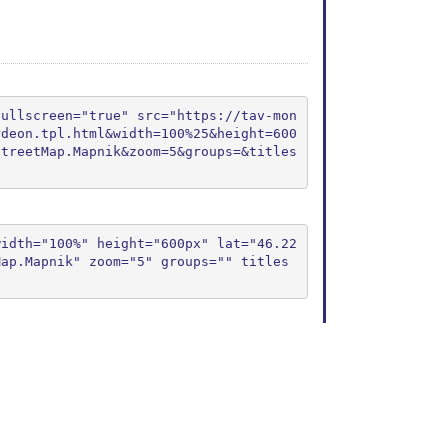
fullscreen="true" src="https://tav-mon
rdeon.tpl.html&width=100%25&height=600
StreetMap.Mapnik&zoom=5&groups=&titles
width="100%" height="600px" lat="46.22
Map.Mapnik" zoom="5" groups="" titles