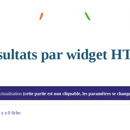
ésultats par widget 
visualisation
(cette partie est non cliquable, les paramêtres se chan