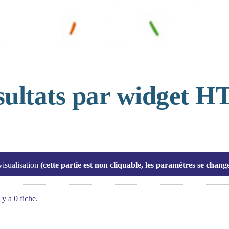
ésultats par widget 
visualisation
(cette partie est non cliquable, les paramêtres se chan