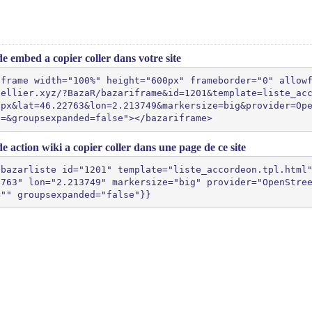
e embed a copier coller dans votre site
iframe width="100%" height="600px" frameborder="0" allow
pellier.xyz/?BazaR/bazariframe&id=1201&template=liste_ac
0px&lat=46.22763&lon=2.213749&markersize=big&provider=Op
s=&groupsexpanded=false"></bazariframe>
e action wiki a copier coller dans une page de ce site
{bazarliste id="1201" template="liste_accordeon.tpl.html
2763" lon="2.213749" markersize="big" provider="OpenStre
="" groupsexpanded="false"}}
(>^_^)> Galope sous
YesWiki
<(^_^<)