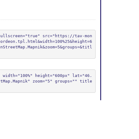
fullscreen="true" src="https://tav-mon
cordeon.tpl.html&width=100%25&height=6
enStreetMap.Mapnik&zoom=5&groups=&titl
" width="100%" height="600px" lat="46.
etMap.Mapnik" zoom="5" groups="" title