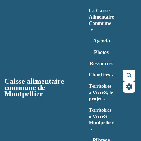
Aller au contenu principal
La Caisse
Alimentaire
Commune
Agenda
Photos
Ressources
Chantiers
Rec
Caisse alimentaire
commune de
Territoires
Montpellier
à VivreS, le
projet
Territoires
à VivreS
Montpellier
Pilotage