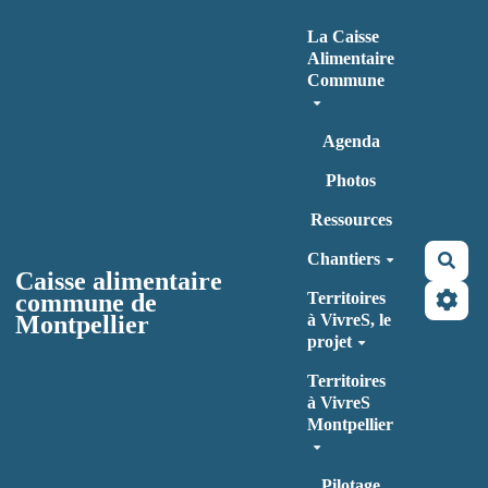
Aller au contenu principal
La Caisse
Alimentaire
Commune
Agenda
Photos
Ressources
Chantiers
Rec
Caisse alimentaire
commune de
Territoires
Montpellier
à VivreS, le
projet
Territoires
à VivreS
Montpellier
Pilotage