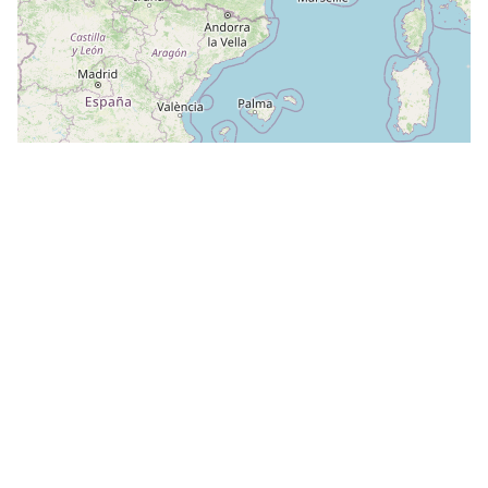
Leaflet
|
©
OpenStreetMap
contributors
Autre : souhaitez-vous préciser ?
Format
Vérification pour