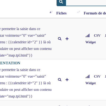
Fiches
Formats de d
permettre la saisie dans ce
bazar voirmenu="0" vue="saisir"
CSV
tenu : {{calendrier id="2" }} là où
Widget
mulaire on peut afficher son contenu
plate="map.tpl.html"}}
MENTATION
permettre la saisie dans ce
bazar voirmenu="0" vue="saisir"
CSV
tenu : {{calendrier id="2" }} là où
Widget
mulaire on peut afficher son contenu
plate="map.tpl.html"}}