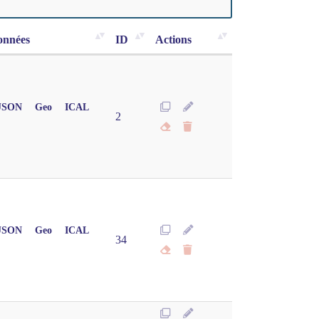
onnées
ID
Actions
JSON
Geo
ICAL
2
JSON
Geo
ICAL
34