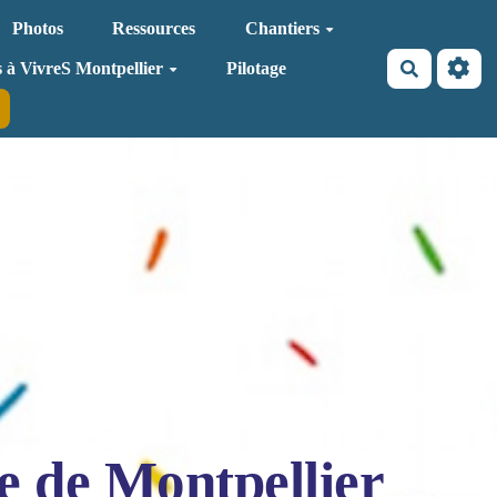
Photos
Ressources
Chantiers
Recherche
s à VivreS Montpellier
Pilotage
e de Montpellier