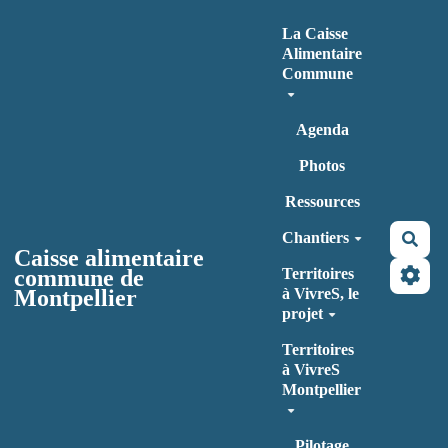
Aller au contenu principal
La Caisse
Alimentaire
Commune
Agenda
Photos
Ressources
Chantiers
Rec
Caisse alimentaire
commune de
Territoires
Montpellier
à VivreS, le
projet
Territoires
à VivreS
Montpellier
Pilotage