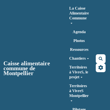
Aller au contenu principal
La Caisse
Alimentaire
Commune
Agenda
Photos
Ressources
Chantiers
Rec
Caisse alimentaire
commune de
Territoires
Montpellier
à VivreS, le
projet
Territoires
à VivreS
Montpellier
Pilotage