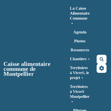
Aller au contenu principal
La Caisse
Alimentaire
Commune
Agenda
Photos
Ressources
Chantiers
Rec
Caisse alimentaire
commune de
Territoires
Montpellier
à VivreS, le
projet
Territoires
à VivreS
Montpellier
Pilotage