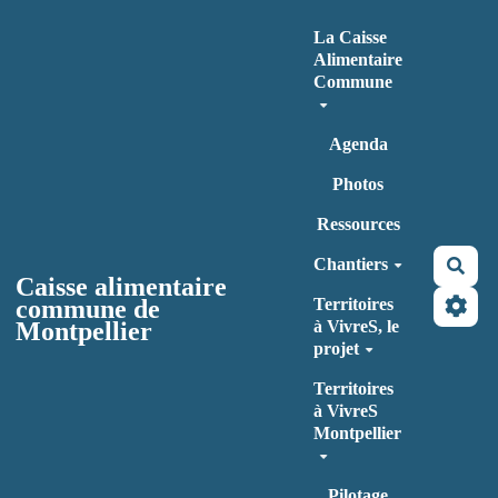
Aller au contenu principal
La Caisse
Alimentaire
Commune
Agenda
Photos
Ressources
Chantiers
Rec
Caisse alimentaire
commune de
Territoires
Montpellier
à VivreS, le
projet
Territoires
à VivreS
Montpellier
Pilotage