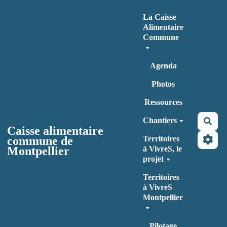
Aller au contenu principal
La Caisse
Alimentaire
Commune
Agenda
Photos
Ressources
Chantiers
Rec
Caisse alimentaire
commune de
Territoires
Montpellier
à VivreS, le
projet
Territoires
à VivreS
Montpellier
Pilotage