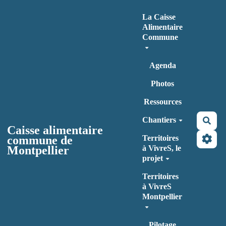
Aller au contenu principal
La Caisse
Alimentaire
Commune
Agenda
Photos
Ressources
Chantiers
Rec
Caisse alimentaire
commune de
Territoires
Montpellier
à VivreS, le
projet
Territoires
à VivreS
Montpellier
Pilotage