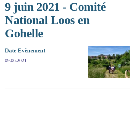
9 juin 2021 - Comité
National Loos en
Gohelle
Date Evènement
09.06.2021
(>^_^)> Galope sous
YesWiki
<(^_^<)