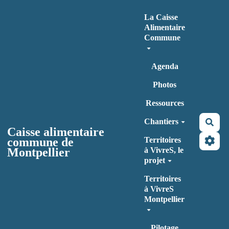
Aller au contenu principal
La Caisse
Alimentaire
Commune
Agenda
Photos
Ressources
Chantiers
Rec
Caisse alimentaire
commune de
Territoires
Montpellier
à VivreS, le
projet
Territoires
à VivreS
Montpellier
Pilotage